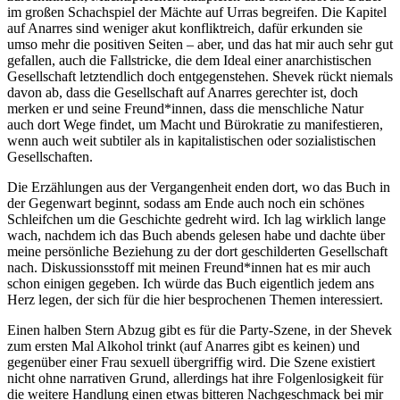
im großen Schachspiel der Mächte auf Urras begreifen. Die Kapitel
auf Anarres sind weniger akut konfliktreich, dafür erkunden sie
umso mehr die positiven Seiten – aber, und das hat mir auch sehr gut
gefallen, auch die Fallstricke, die dem Ideal einer anarchistischen
Gesellschaft letztendlich doch entgegenstehen. Shevek rückt niemals
davon ab, dass die Gesellschaft auf Anarres gerechter ist, doch
merken er und seine Freund*innen, dass die menschliche Natur
auch dort Wege findet, um Macht und Bürokratie zu manifestieren,
wenn auch weit subtiler als in kapitalistischen oder sozialistischen
Gesellschaften.
Die Erzählungen aus der Vergangenheit enden dort, wo das Buch in
der Gegenwart beginnt, sodass am Ende auch noch ein schönes
Schleifchen um die Geschichte gedreht wird. Ich lag wirklich lange
wach, nachdem ich das Buch abends gelesen habe und dachte über
meine persönliche Beziehung zu der dort geschilderten Gesellschaft
nach. Diskussionsstoff mit meinen Freund*innen hat es mir auch
schon einigen gegeben. Ich würde das Buch eigentlich jedem ans
Herz legen, der sich für die hier besprochenen Themen interessiert.
Einen halben Stern Abzug gibt es für die Party-Szene, in der Shevek
zum ersten Mal Alkohol trinkt (auf Anarres gibt es keinen) und
gegenüber einer Frau sexuell übergriffig wird. Die Szene existiert
nicht ohne narrativen Grund, allerdings hat ihre Folgenlosigkeit für
die weitere Handlung einen etwas bitteren Nachgeschmack bei mir