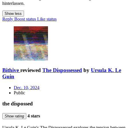
hinterlassen.
Show less
Reply
Boost status
Like status
Bithive
reviewed
The Dispossessed
by
Ursula K. Le
Guin
Dec. 10, 2024
Public
the dispossed
4 stars
Show rating
Ursula K. Le Guin's The Dispossessed explores the tension between