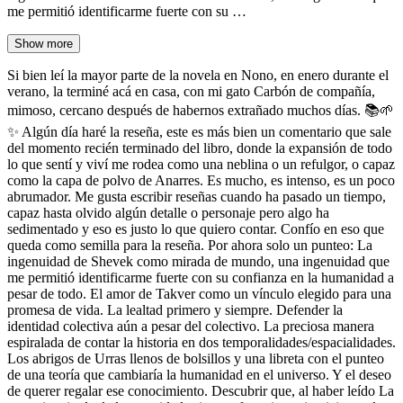
me permitió identificarme fuerte con su …
Show more
Si bien leí la mayor parte de la novela en Nono, en enero durante el
verano, la terminé acá en casa, con mi gato Carbón de compañía,
mimoso, cercano después de habernos extrañado muchos días. 📚🌱
✨ Algún día haré la reseña, este es más bien un comentario que sale
del momento recién terminado del libro, donde la expansión de todo
lo que sentí y viví me rodea como una neblina o un refulgor, o capaz
como la capa de polvo de Anarres. Es mucho, es intenso, es un poco
abrumador. Me gusta escribir reseñas cuando ha pasado un tiempo,
capaz hasta olvido algún detalle o personaje pero algo ha
sedimentado y eso es justo lo que quiero contar. Confío en eso que
queda como semilla para la reseña. Por ahora solo un punteo: La
ingenuidad de Shevek como mirada de mundo, una ingenuidad que
me permitió identificarme fuerte con su confianza en la humanidad a
pesar de todo. El amor de Takver como un vínculo elegido para una
promesa de vida. La lealtad primero y siempre. Defender la
identidad colectiva aún a pesar del colectivo. La preciosa manera
espiralada de contar la historia en dos temporalidades/espacialidades.
Los abrigos de Urras llenos de bolsillos y una libreta con el punteo
de una teoría que cambiaría la humanidad en el universo. Y el deseo
de querer regalar ese conocimiento. Descubrir que, al haber leído La