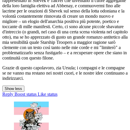
rappresentato in Shevek e Takver che diventano il cuore aggregante
della loro famiglia elettiva ad Abbenay, e commuovermi fino alle
lacrime per le orazioni di Shevek sul senso della lotta odoniana e la
volontà costantemente rinnovata di creare un mondo nuovo e
migliore – un elogio dell'anarchia positiva più potente, poetico e
toccante di mille manifesti. Certo, ci sono alcune piccole sbavature
d'intreccio (o grandi, nel caso di una certa scena violenta nel capitolo
otto), ma se ho apprezzato di gusto un grande romanzo antitetico alla
mia sensibilità quale Starship Troopers a maggior ragione sarò
clemente con un testo così tanto nelle mie corde e mi "limiterò" a
problematizzarlo senza fustigarlo – e a recuperare opere che siano in
continuità con questo filone.
Grazie di questo capolavoro, zia Ursula; i compagni e le compagne
se ne vanno ma restano nei nostri cuori, e le nostre idee continuano a
indirizzarci.
Show less
Reply
Boost status
Like status