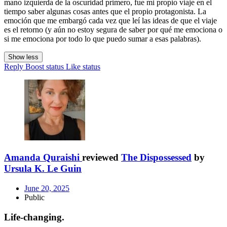
mano izquierda de la oscuridad primero, fue mi propio viaje en el
tiempo saber algunas cosas antes que el propio protagonista. La
emoción que me embargó cada vez que leí las ideas de que el viaje
es el retorno (y aún no estoy segura de saber por qué me emociona o
si me emociona por todo lo que puedo sumar a esas palabras).
Show less
Reply
Boost status
Like status
Amanda Quraishi
reviewed
The Dispossessed
by
Ursula K. Le Guin
June 20, 2025
Public
Life-changing.