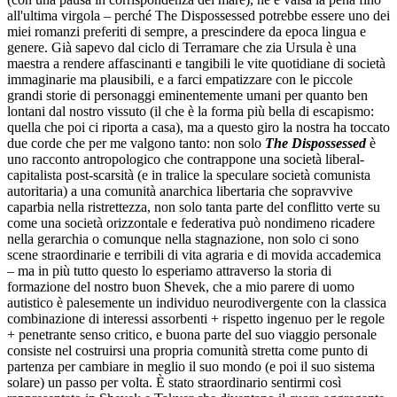
all'ultima virgola – perché The Dispossessed potrebbe essere uno dei
miei romanzi preferiti di sempre, a prescindere da epoca lingua e
genere. Già sapevo dal ciclo di Terramare che zia Ursula è una
maestra a rendere affascinanti e tangibili le vite quotidiane di società
immaginarie ma plausibili, e a farci empatizzare con le piccole
grandi storie di personaggi eminentemente umani per quanto ben
lontani dal nostro vissuto (il che è la forma più bella di escapismo:
quella che poi ci riporta a casa), ma a questo giro la nostra ha toccato
due corde che per me valgono tanto: non solo
The Dispossessed
è
uno racconto antropologico che contrappone una società liberal-
capitalista post-scarsità (e in tralice la speculare società comunista
autoritaria) a una comunità anarchica libertaria che sopravvive
caparbia nella ristrettezza, non solo tanta parte del conflitto verte su
come una società orizzontale e federativa può nondimeno ricadere
nella gerarchia o comunque nella stagnazione, non solo ci sono
scene straordinarie e terribili di vita agraria e di movida accademica
– ma in più tutto questo lo esperiamo attraverso la storia di
formazione del nostro buon Shevek, che a mio parere di uomo
autistico è palesemente un individuo neurodivergente con la classica
combinazione di interessi assorbenti + rispetto ingenuo per le regole
+ penetrante senso critico, e buona parte del suo viaggio personale
consiste nel costruirsi una propria comunità stretta come punto di
partenza per cambiare in meglio il suo mondo (e poi il suo sistema
solare) un passo per volta. È stato straordinario sentirmi così