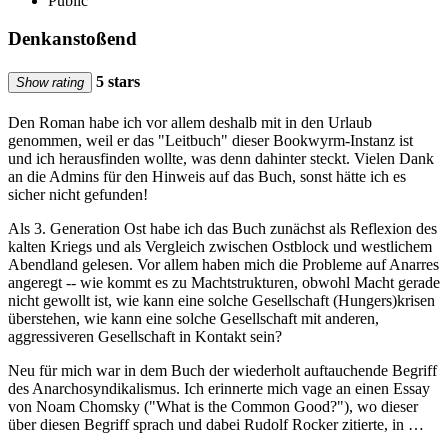
Public
Denkanstoßend
5 stars
Show rating
Den Roman habe ich vor allem deshalb mit in den Urlaub
genommen, weil er das "Leitbuch" dieser Bookwyrm-Instanz ist
und ich herausfinden wollte, was denn dahinter steckt. Vielen Dank
an die Admins für den Hinweis auf das Buch, sonst hätte ich es
sicher nicht gefunden!
Als 3. Generation Ost habe ich das Buch zunächst als Reflexion des
kalten Kriegs und als Vergleich zwischen Ostblock und westlichem
Abendland gelesen. Vor allem haben mich die Probleme auf Anarres
angeregt -- wie kommt es zu Machtstrukturen, obwohl Macht gerade
nicht gewollt ist, wie kann eine solche Gesellschaft (Hungers)krisen
überstehen, wie kann eine solche Gesellschaft mit anderen,
aggressiveren Gesellschaft in Kontakt sein?
Neu für mich war in dem Buch der wiederholt auftauchende Begriff
des Anarchosyndikalismus. Ich erinnerte mich vage an einen Essay
von Noam Chomsky ("What is the Common Good?"), wo dieser
über diesen Begriff sprach und dabei Rudolf Rocker zitierte, in …