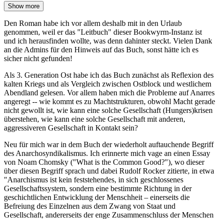
Show more
Den Roman habe ich vor allem deshalb mit in den Urlaub
genommen, weil er das "Leitbuch" dieser Bookwyrm-Instanz ist
und ich herausfinden wollte, was denn dahinter steckt. Vielen Dank
an die Admins für den Hinweis auf das Buch, sonst hätte ich es
sicher nicht gefunden!
Als 3. Generation Ost habe ich das Buch zunächst als Reflexion des
kalten Kriegs und als Vergleich zwischen Ostblock und westlichem
Abendland gelesen. Vor allem haben mich die Probleme auf Anarres
angeregt -- wie kommt es zu Machtstrukturen, obwohl Macht gerade
nicht gewollt ist, wie kann eine solche Gesellschaft (Hungers)krisen
überstehen, wie kann eine solche Gesellschaft mit anderen,
aggressiveren Gesellschaft in Kontakt sein?
Neu für mich war in dem Buch der wiederholt auftauchende Begriff
des Anarchosyndikalismus. Ich erinnerte mich vage an einen Essay
von Noam Chomsky ("What is the Common Good?"), wo dieser
über diesen Begriff sprach und dabei Rudolf Rocker zitierte, in etwa
"Anarchismus ist kein feststehendes, in sich geschlossenes
Gesellschaftssystem, sondern eine bestimmte Richtung in der
geschichtlichen Entwicklung der Menschheit – einerseits die
Befreiung des Einzelnen aus dem Zwang von Staat und
Gesellschaft, andererseits der enge Zusammenschluss der Menschen