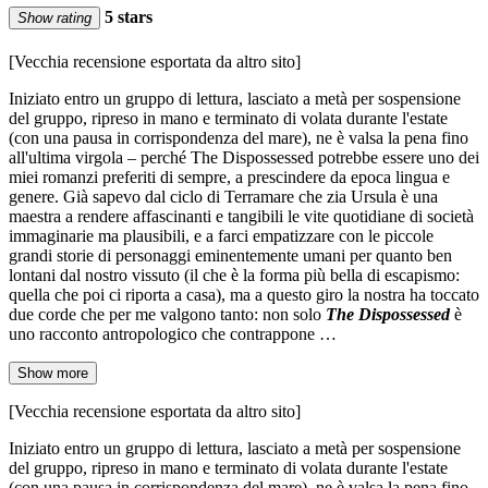
5 stars
Show rating
[Vecchia recensione esportata da altro sito]
Iniziato entro un gruppo di lettura, lasciato a metà per sospensione
del gruppo, ripreso in mano e terminato di volata durante l'estate
(con una pausa in corrispondenza del mare), ne è valsa la pena fino
all'ultima virgola – perché The Dispossessed potrebbe essere uno dei
miei romanzi preferiti di sempre, a prescindere da epoca lingua e
genere. Già sapevo dal ciclo di Terramare che zia Ursula è una
maestra a rendere affascinanti e tangibili le vite quotidiane di società
immaginarie ma plausibili, e a farci empatizzare con le piccole
grandi storie di personaggi eminentemente umani per quanto ben
lontani dal nostro vissuto (il che è la forma più bella di escapismo:
quella che poi ci riporta a casa), ma a questo giro la nostra ha toccato
due corde che per me valgono tanto: non solo
The Dispossessed
è
uno racconto antropologico che contrappone …
Show more
[Vecchia recensione esportata da altro sito]
Iniziato entro un gruppo di lettura, lasciato a metà per sospensione
del gruppo, ripreso in mano e terminato di volata durante l'estate
(con una pausa in corrispondenza del mare), ne è valsa la pena fino