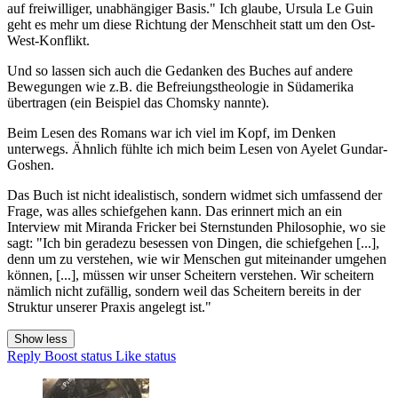
auf freiwilliger, unabhängiger Basis." Ich glaube, Ursula Le Guin
geht es mehr um diese Richtung der Menschheit statt um den Ost-
West-Konflikt.
Und so lassen sich auch die Gedanken des Buches auf andere
Bewegungen wie z.B. die Befreiungstheologie in Südamerika
übertragen (ein Beispiel das Chomsky nannte).
Beim Lesen des Romans war ich viel im Kopf, im Denken
unterwegs. Ähnlich fühlte ich mich beim Lesen von Ayelet Gundar-
Goshen.
Das Buch ist nicht idealistisch, sondern widmet sich umfassend der
Frage, was alles schiefgehen kann. Das erinnert mich an ein
Interview mit Miranda Fricker bei Sternstunden Philosophie, wo sie
sagt: "Ich bin geradezu besessen von Dingen, die schiefgehen [...],
denn um zu verstehen, wie wir Menschen gut miteinander umgehen
können, [...], müssen wir unser Scheitern verstehen. Wir scheitern
nämlich nicht zufällig, sondern weil das Scheitern bereits in der
Struktur unserer Praxis angelegt ist."
Show less
Reply
Boost status
Like status