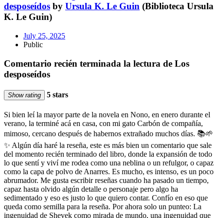
desposeídos
by
Ursula K. Le Guin
(Biblioteca Ursula
K. Le Guin)
July 25, 2025
Public
Comentario recién terminada la lectura de Los
desposeídos
5 stars
Show rating
Si bien leí la mayor parte de la novela en Nono, en enero durante el
verano, la terminé acá en casa, con mi gato Carbón de compañía,
mimoso, cercano después de habernos extrañado muchos días. 📚🌱
✨ Algún día haré la reseña, este es más bien un comentario que sale
del momento recién terminado del libro, donde la expansión de todo
lo que sentí y viví me rodea como una neblina o un refulgor, o capaz
como la capa de polvo de Anarres. Es mucho, es intenso, es un poco
abrumador. Me gusta escribir reseñas cuando ha pasado un tiempo,
capaz hasta olvido algún detalle o personaje pero algo ha
sedimentado y eso es justo lo que quiero contar. Confío en eso que
queda como semilla para la reseña. Por ahora solo un punteo: La
ingenuidad de Shevek como mirada de mundo, una ingenuidad que