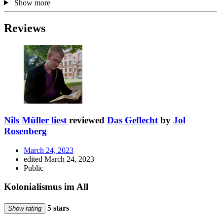
Show more
Reviews
Nils Müller liest
reviewed
Das Geflecht
by
Jol
Rosenberg
March 24, 2023
edited March 24, 2023
Public
Kolonialismus im All
5 stars
Show rating