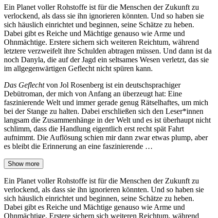
Ein Planet voller Rohstoffe ist für die Menschen der Zukunft zu
verlockend, als dass sie ihn ignorieren könnten. Und so haben sie
sich häuslich einrichtet und beginnen, seine Schätze zu heben.
Dabei gibt es Reiche und Mächtige genauso wie Arme und
Ohnmächtige. Erstere sichern sich weiteren Reichtum, während
letztere verzweifelt ihre Schulden abtragen müssen. Und dann ist da
noch Danyla, die auf der Jagd ein seltsames Wesen verletzt, das sie
im allgegenwärtigen Geflecht nicht spüren kann.
Das Geflecht
von Jol Rosenberg ist ein deutschsprachiger
Debütroman, der mich von Anfang an überzeugt hat: Eine
faszinierende Welt und immer gerade genug Rätselhaftes, um mich
bei der Stange zu halten. Dabei erschließen sich den Leser*innen
langsam die Zusammenhänge in der Welt und es ist überhaupt nicht
schlimm, dass die Handlung eigentlich erst recht spät Fahrt
aufnimmt. Die Auflösung schien mir dann zwar etwas plump, aber
es bleibt die Erinnerung an eine faszinierende …
Show more
Ein Planet voller Rohstoffe ist für die Menschen der Zukunft zu
verlockend, als dass sie ihn ignorieren könnten. Und so haben sie
sich häuslich einrichtet und beginnen, seine Schätze zu heben.
Dabei gibt es Reiche und Mächtige genauso wie Arme und
Ohnmächtige. Erstere sichern sich weiteren Reichtum, während