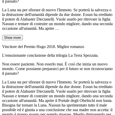
il passato?
La Luna sta per sfiorare di nuovo l'Immoto. Se porterà la salvezza o
la distruzione dell'umanità dipende da due donne. Essun ha ereditato
il potere di Alabaster Diecianelli. Vuole usarlo per ritrovare la figlia
Nassun e tentare di costruire un mondo migliore, dando una seconda
occasione all'umanità. Ma aprire …
Show more
Vincitore del Premio Hugo 2018. Miglior romanzo
L'emozionante conclusione della trilogia La Terra Spezzata.
Non essere paziente. Non esserlo mai. È così che inizia un nuovo
mondo. Come possiamo prepararci per il futuro se non riconosciamo
il passato?
La Luna sta per sfiorare di nuovo l'Immoto. Se porterà la salvezza o
la distruzione dell'umanità dipende da due donne. Essun ha ereditato
il potere di Alabaster Diecianelli. Vuole usarlo per ritrovare la figlia
Nassun e tentare di costruire un mondo migliore, dando una seconda
occasione all'umanità. Ma aprire il Portale degli Obelischi non basta.
Bisogna far tornare la Luna. Nassun ha sperimentato tutto il male
possibile ed è giunta a una conclusione che sua madre non accetta: il
mondo è troppo guasto per poterlo riparare. Meglio distruggerlo per