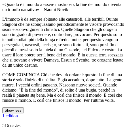
«Quando è il mondo a essere mostruoso, la fine del mondo diventa
un trionfo narrativo» – Naomi Novik
L'Immoto è da sempre abituato alle catastrofi, alle terribili Quinte
Stagioni che ne sconquassano periodicamente le viscere provocando
sismi e sconvolgimenti climatici. Quelle Stagioni che gli orogeni
sono in grado di prevedere, controllare, provocare. Per questo sono
temuti e odiati più della lunga e fredda notte; per questo vengono
perseguitati, nascosti, uccisi; o, se sono fortunati, sono presi fin da
piccoli e messi sotto la tutela di un Custode, nel Fulcro, e costretti a
usare il loro potere per il bene del mondo. È in questa terra spezzata
che si trovano a vivere Damaya, Essun e Syenite, tre orogene legate
da un unico destino.
COME COMINCIA Ciò che devi ricordare è questo: la fine di una
storia è solo l'inizio di un'altra. È già accaduto, dopo tutto. La gente
muore. I vecchi ordini passano. Nascono nuove società. Quando
diciamo: "È la fine del mondo", di solito è una bugia, perché in
realtà il pianeta sta bene. Ma è così che finisce il mondo. È così che
finisce il mondo. È così che finisce il mondo. Per l'ultima volta.
Show less
1 edition
516 pages