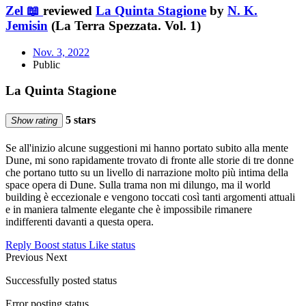
Zel 📖
reviewed
La Quinta Stagione
by
N. K.
Jemisin
(La Terra Spezzata. Vol. 1)
Nov. 3, 2022
Public
La Quinta Stagione
5 stars
Show rating
Se all'inizio alcune suggestioni mi hanno portato subito alla mente
Dune, mi sono rapidamente trovato di fronte alle storie di tre donne
che portano tutto su un livello di narrazione molto più intima della
space opera di Dune. Sulla trama non mi dilungo, ma il world
building è eccezionale e vengono toccati così tanti argomenti attuali
e in maniera talmente elegante che è impossibile rimanere
indifferenti davanti a questa opera.
Reply
Boost status
Like status
Previous
Next
Successfully posted status
Error posting status