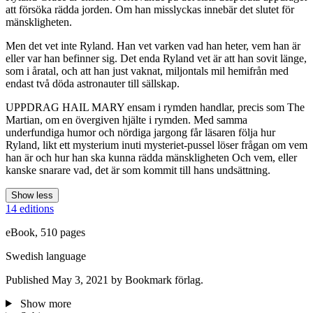
att försöka rädda jorden. Om han misslyckas innebär det slutet för
mänskligheten.
Men det vet inte Ryland. Han vet varken vad han heter, vem han är
eller var han befinner sig. Det enda Ryland vet är att han sovit länge,
som i åratal, och att han just vaknat, miljontals mil hemifrån med
endast två döda astronauter till sällskap.
UPPDRAG HAIL MARY ensam i rymden handlar, precis som The
Martian, om en övergiven hjälte i rymden. Med samma
underfundiga humor och nördiga jargong får läsaren följa hur
Ryland, likt ett mysterium inuti mysteriet-pussel löser frågan om vem
han är och hur han ska kunna rädda mänskligheten Och vem, eller
kanske snarare vad, det är som kommit till hans undsättning.
Show less
14 editions
eBook, 510 pages
Swedish language
Published May 3, 2021 by Bookmark förlag.
Show more