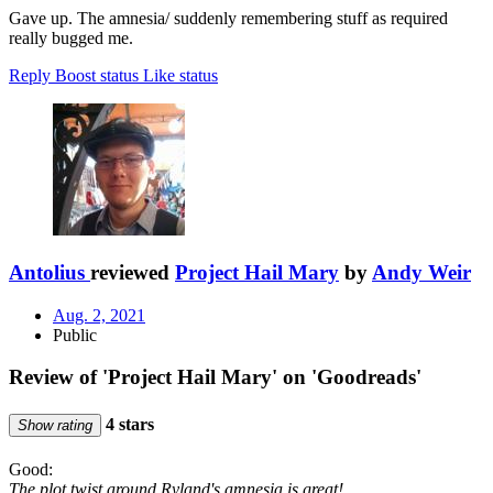
Gave up. The amnesia/ suddenly remembering stuff as required
really bugged me.
Reply
Boost status
Like status
Antolius
reviewed
Project Hail Mary
by
Andy Weir
Aug. 2, 2021
Public
Review of 'Project Hail Mary' on 'Goodreads'
4 stars
Show rating
Good:
The plot twist around Ryland's amnesia is great!