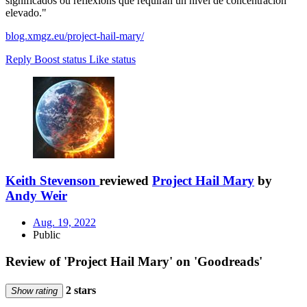
significados ou reflexións que requiran un nivel de concentración
elevado."
blog.xmgz.eu/project-hail-mary/
Reply
Boost status
Like status
Keith Stevenson
reviewed
Project Hail Mary
by
Andy Weir
Aug. 19, 2022
Public
Review of 'Project Hail Mary' on 'Goodreads'
2 stars
Show rating