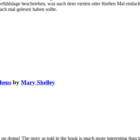
ühlslage beschrieben, was nach dem vierten oder fünften Mal einfach n
ach mal gelesen haben sollte.
heus
by
Mary Shelley
p doing! The story as told in the book is much more interesting than the