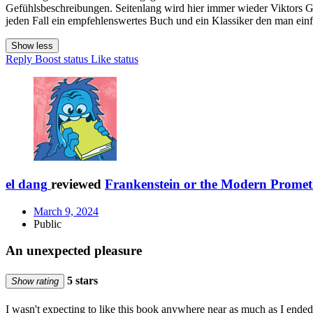
Gefühlsbeschreibungen. Seitenlang wird hier immer wieder Viktors Gef
jeden Fall ein empfehlenswertes Buch und ein Klassiker den man einf
Show less
Reply
Boost status
Like status
el dang
reviewed
Frankenstein or the Modern Promet
March 9, 2024
Public
An unexpected pleasure
5 stars
Show rating
I wasn't expecting to like this book anywhere near as much as I ended u