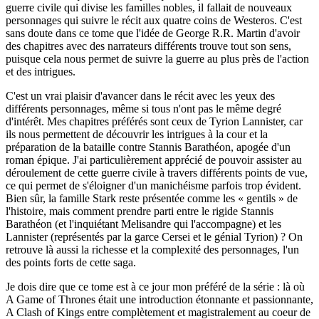
guerre civile qui divise les familles nobles, il fallait de nouveaux
personnages qui suivre le récit aux quatre coins de Westeros. C'est
sans doute dans ce tome que l'idée de George R.R. Martin d'avoir
des chapitres avec des narrateurs différents trouve tout son sens,
puisque cela nous permet de suivre la guerre au plus près de l'action
et des intrigues.
C'est un vrai plaisir d'avancer dans le récit avec les yeux des
différents personnages, même si tous n'ont pas le même degré
d'intérêt. Mes chapitres préférés sont ceux de Tyrion Lannister, car
ils nous permettent de découvrir les intrigues à la cour et la
préparation de la bataille contre Stannis Barathéon, apogée d'un
roman épique. J'ai particulièrement apprécié de pouvoir assister au
déroulement de cette guerre civile à travers différents points de vue,
ce qui permet de s'éloigner d'un manichéisme parfois trop évident.
Bien sûr, la famille Stark reste présentée comme les « gentils » de
l'histoire, mais comment prendre parti entre le rigide Stannis
Barathéon (et l'inquiétant Melisandre qui l'accompagne) et les
Lannister (représentés par la garce Cersei et le génial Tyrion) ? On
retrouve là aussi la richesse et la complexité des personnages, l'un
des points forts de cette saga.
Je dois dire que ce tome est à ce jour mon préféré de la série : là où
A Game of Thrones était une introduction étonnante et passionnante,
A Clash of Kings entre complètement et magistralement au coeur de