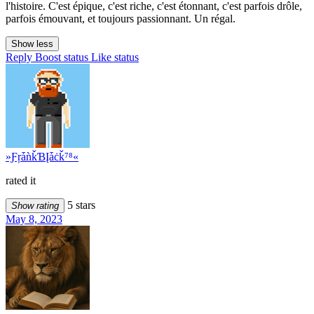
l'histoire. C'est épique, c'est riche, c'est étonnant, c'est parfois drôle,
parfois émouvant, et toujours passionnant. Un régal.
Show less
Reply
Boost status
Like status
»ƑŗǡǹǩƁĮǡċǩ⁷⁸«
rated it
5 stars
Show rating
May 8, 2023