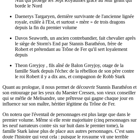
Nuit qui protège les Sept Royaumes grâce au Mur géant qui
borde le Nord
Daenerys Targaryen, dernière survivante de l'ancienne lignée
royale, exilée à l'Est, et surtout « mère » de trois dragons
depuis la fin du premier volume
Davos Seaworth, un ancien contrebandier, fait chevalier après
le siège de Storm's End par Stannis Barathéon, frère de
Robert et prétendant au Trône de Fer qu'il sert loyalement
depuis
Theon Greyjoy , fils aîné de Balon Greyjoy, otage de la
famille Stark depuis l'échec de la rébellion de son père contre
le roi Robert il y a dix ans, et compagnon de Robb Stark
Quant au prologue, il nous permet de découvrir Stannis Barathéon et
son entourage par les yeux du Maester Cressen, son vieux conseiller
qui se méfie de Melisandre, une prêtresse qui gagne chaque jour en
influence sur son maître, héritier légitime du Trône de Fer.
On notera que l'éventail de personnages est plus large que dans le
premier volume. Même si elle reste majoritaire (cinq personnages sur
les neuf narrateurs contre six sur huit dans le premier tome), la
famille Stark laisse plus de place aux autres personnages. C'est sans
doute l'histoire qui veut cela : puisque le royaume vit une terrible