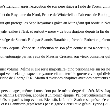
 King's Landing après l'exécution de son père grâce à l'aide de Yoren, u
fell et du Royaume du Nord, Prince de Winterfell en l'absence de Robb, 
uit qui protège les Sept Royaumes grâce au Mur géant qui borde le No
ale, exilée à l'Est, et surtout « mère » de trois dragons depuis la fin d
e siège de Storm's End par Stannis Barathéon, frère de Robert et préten
Stark depuis l'échec de la rébellion de son père contre le roi Robert il
son entourage par les yeux du Maester Cressen, son vieux conseiller qu
ier volume. Même si elle reste majoritaire (cinq personnages sur les neu
qui veut cela : puisque le royaume vit une terrible guerre civile qui divi
l'idée de George R.R. Martin d'avoir des chapitres avec des narrateurs d
nts personnages, même si tous n'ont pas le même degré d'intérêt. Mes chap
ontre Stannis Barathéon, apogée d'un roman épique. J'ai particulièrement a
héisme parfois trop évident. Bien sûr, la famille Stark reste présentée c
et les Lannister (représentés par la garce Cersei et le génial Tyrion) ? O