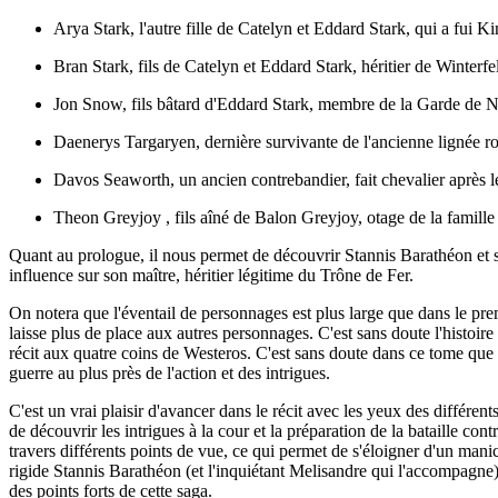
Arya Stark, l'autre fille de Catelyn et Eddard Stark, qui a fui
Bran Stark, fils de Catelyn et Eddard Stark, héritier de Winter
Jon Snow, fils bâtard d'Eddard Stark, membre de la Garde de N
Daenerys Targaryen, dernière survivante de l'ancienne lignée roy
Davos Seaworth, un ancien contrebandier, fait chevalier après l
Theon Greyjoy , fils aîné de Balon Greyjoy, otage de la famille 
Quant au prologue, il nous permet de découvrir Stannis Barathéon et 
influence sur son maître, héritier légitime du Trône de Fer.
On notera que l'éventail de personnages est plus large que dans le prem
laisse plus de place aux autres personnages. C'est sans doute l'histoire 
récit aux quatre coins de Westeros. C'est sans doute dans ce tome que 
guerre au plus près de l'action et des intrigues.
C'est un vrai plaisir d'avancer dans le récit avec les yeux des différe
de découvrir les intrigues à la cour et la préparation de la bataille c
travers différents points de vue, ce qui permet de s'éloigner d'un manic
rigide Stannis Barathéon (et l'inquiétant Melisandre qui l'accompagne) 
des points forts de cette saga.