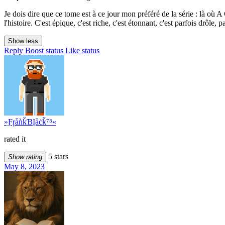
Je dois dire que ce tome est à ce jour mon préféré de la série : là o
l'histoire. C'est épique, c'est riche, c'est étonnant, c'est parfois drôle
Show less
Reply
Boost status
Like status
»ƑŗǡǹǩƁĮǡċǩ⁷⁸«
rated it
5 stars
Show rating
May 8, 2023