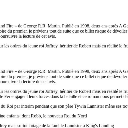
d Fire » de George R.R. Martin. Publié en 1998, deux ans après A Game o
ire du premier, je préviens tout de suite que ce billet risque de dévoil
oursuivre la lecture de cet avis.
les ordres du jeune roi Joffrey, héritier de Robert mais en réalité le frui
d Fire » de George R.R. Martin. Publié en 1998, deux ans après A Game o
ire du premier, je préviens tout de suite que ce billet risque de dévoil
oursuivre la lecture de cet avis.
les ordres du jeune roi Joffrey, héritier de Robert mais en réalité le frui
 Fer engagent leurs forces dans la bataille et ce roman nous permet d'êt
n du Roi par interim pendant que son père Tywin Lannister mène ses trou
 cinq enfants, dont Robb, le nouveau Roi du Nord
ffrey mais surtout otage de la famille Lannister à King's Landing