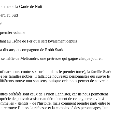
n homme de la Garde de Nuit
parti au Sud
rd
u premier volume
dant au Trône de Fer qu'il sert loyalement depuis
 y a dix ans, et compagnon de Robb Stark
i se méfie de Melisandre, une prêtresse qui gagne chaque jour en
f narrateurs contre six sur huit dans le premier tome), la famille Stark
se les familles nobles, il fallait de nouveaux personnages qui suivre le
ifférents trouve tout son sens, puisque cela nous permet de suivre la
itres préférés sont ceux de Tyrion Lannister, car ils nous permettent
pprécié de pouvoir assister au déroulement de cette guerre civile à
omme les « gentils » de l'histoire, mais comment prendre parti entre le
n retrouve là aussi la richesse et la complexité des personnages, l'un