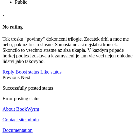
Public
.
No rating
Tak trosku "povinny" dokonceni trilogie. Zacatek drhl a moc me
neba, pak uz to slo slusne. Samostatne asi nejslabsi kousek.
Skoncilo to vsechno stastne az slza ukapla. V kazdym pripade
horkej podtext zustava a k zamysleni je tam vic veci nejen ohledne
lidstvi jako takovyho.
Reply
Boost status
Like status
Previous
Next
Successfully posted status
Error posting status
About BookWyrm
Contact site admin
Documentation