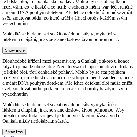
je lidské óloi, třetí oankalské pohlaví. Mohlo by se stát pojítkem
mezi vším, co je lidské a co není: je schopno měnit tvar, léčit raněné
a měnit DNA pouhým dotekem. Ale lehce defektní óloi může zničit
svět, zmutovat půdu, po které kráčí a šířit choroby každým svým
vydechnutím.
Malé dítě se bude muset snažit ovládnout síly vymykající se
lidskému chápání, jinak se stane doslova živou pohromou. …
Show more
Dlouhodobé křížení mezi pozemšťany a Oankali je skoro u konce,
když tu je náhle ohrozí dítě. Není to však chlapec ani děvče: Jodahs
je lidské óloi, třetí oankalské pohlaví. Mohlo by se stát pojítkem
mezi vším, co je lidské a co není: je schopno měnit tvar, léčit raněné
a měnit DNA pouhým dotekem. Ale lehce defektní óloi může zničit
svět, zmutovat půdu, po které kráčí a šířit choroby každým svým
vydechnutím.
Malé dítě se bude muset snažit ovládnout síly vymykající se
lidskému chápání, jinak se stane doslova živou pohromou. Aby
přežilo, musí Jodahs objevit jedinou věc, kterou úžasná věda
Oankali nikdy nedokázala: zázrak.
Show less