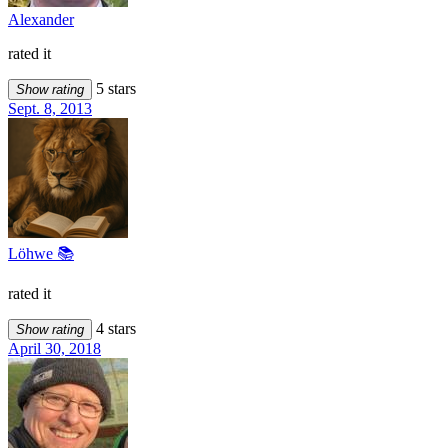
Alexander
rated it
5 stars
Show rating
Sept. 8, 2013
Löhwe 📚
rated it
4 stars
Show rating
April 30, 2018