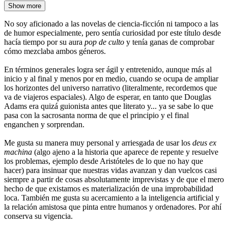
Show more
No soy aficionado a las novelas de ciencia-ficción ni tampoco a las
de humor especialmente, pero sentía curiosidad por este título desde
hacía tiempo por su aura
pop de culto
y tenía ganas de comprobar
cómo mezclaba ambos géneros.
En términos generales logra ser ágil y entretenido, aunque más al
inicio y al final y menos por en medio, cuando se ocupa de ampliar
los horizontes del universo narrativo (literalmente, recordemos que
va de viajeros espaciales). Algo de esperar, en tanto que Douglas
Adams era quizá guionista antes que literato y... ya se sabe lo que
pasa con la sacrosanta norma de que el principio y el final
enganchen y sorprendan.
Me gusta su manera muy personal y arriesgada de usar los
deus ex
machina
(algo ajeno a la historia que aparece de repente y resuelve
los problemas, ejemplo desde Aristóteles de lo que no hay que
hacer) para insinuar que nuestras vidas avanzan y dan vuelcos casi
siempre a partir de cosas absolutamente imprevistas y de que el mero
hecho de que existamos es materialización de una improbabilidad
loca. También me gusta su acercamiento a la inteligencia artificial y
la relación amistosa que pinta entre humanos y ordenadores. Por ahí
conserva su vigencia.