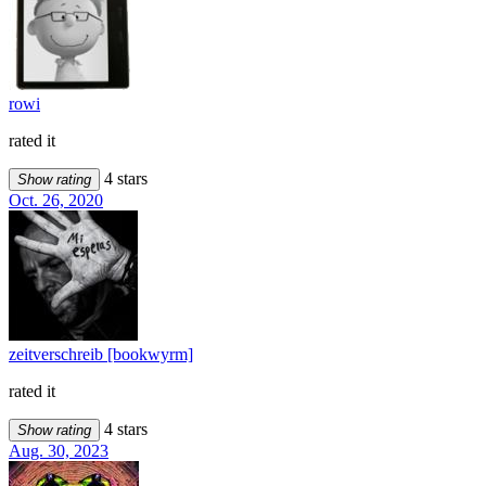
rowi
rated it
4 stars
Show rating
Oct. 26, 2020
zeitverschreib [bookwyrm]
rated it
4 stars
Show rating
Aug. 30, 2023