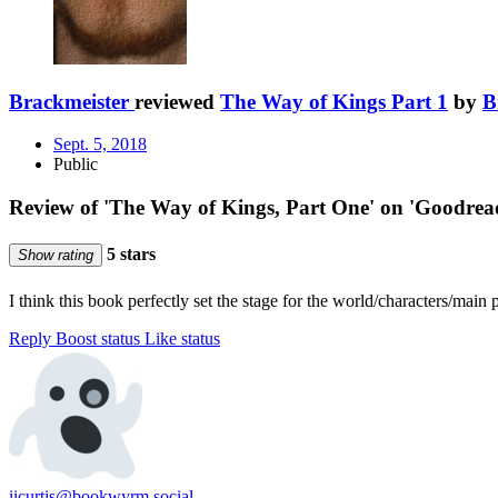
Brackmeister
reviewed
The Way of Kings Part 1
by
B
Sept. 5, 2018
Public
Review of 'The Way of Kings, Part One' on 'Goodrea
5 stars
Show rating
I think this book perfectly set the stage for the world/characters/main p
Reply
Boost status
Like status
iicurtis@bookwyrm.social