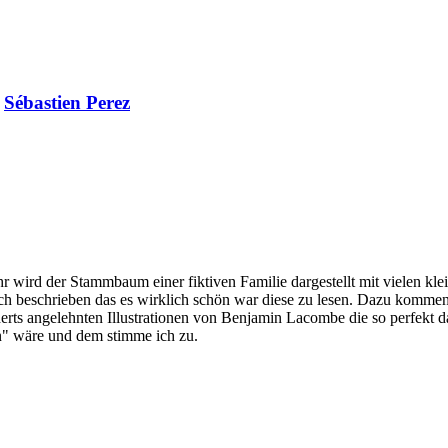
y
Sébastien Perez
r wird der Stammbaum einer fiktiven Familie dargestellt mit vielen kl
ch beschrieben das es wirklich schön war diese zu lesen. Dazu kommen n
erts angelehnten Illustrationen von Benjamin Lacombe die so perfekt 
n" wäre und dem stimme ich zu.