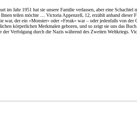
im Jahr 1951 hat sie unsere Familie verlassen, aber eine Schachtel mi
t Ihnen teilen möchte … Victoria Appenzell, 12, erzählt anhand dieser F
e war, der ein »Monster« oder »Freak« war – oder jedenfalls von der G
ichen körperlichen Merkmalen geboren, und so zeigt sie uns das Buch.
ter der Verfolgung durch die Nazis während des Zweiten Weltkriegs. Vict