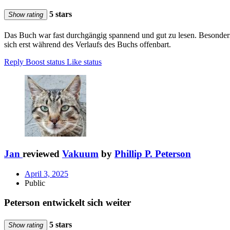
5 stars
Show rating
Das Buch war fast durchgängig spannend und gut zu lesen. Besonders
sich erst während des Verlaufs des Buchs offenbart.
Reply
Boost status
Like status
Jan
reviewed
Vakuum
by
Phillip P. Peterson
April 3, 2025
Public
Peterson entwickelt sich weiter
5 stars
Show rating