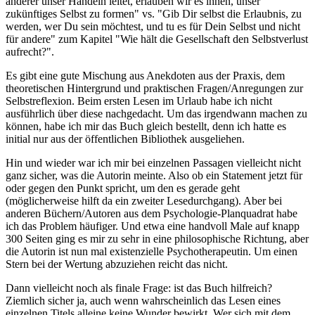
anderer unser Handeln leitet, erlauben wir es ihnen, unser
zukünftiges Selbst zu formen" vs. "Gib Dir selbst die Erlaubnis, zu
werden, wer Du sein möchtest, und tu es für Dein Selbst und nicht
für andere" zum Kapitel "Wie hält die Gesellschaft den Selbstverlust
aufrecht?".
Es gibt eine gute Mischung aus Anekdoten aus der Praxis, dem
theoretischen Hintergrund und praktischen Fragen/Anregungen zur
Selbstreflexion. Beim ersten Lesen im Urlaub habe ich nicht
ausführlich über diese nachgedacht. Um das irgendwann machen zu
können, habe ich mir das Buch gleich bestellt, denn ich hatte es
initial nur aus der öffentlichen Bibliothek ausgeliehen.
Hin und wieder war ich mir bei einzelnen Passagen vielleicht nicht
ganz sicher, was die Autorin meinte. Also ob ein Statement jetzt für
oder gegen den Punkt spricht, um den es gerade geht
(möglicherweise hilft da ein zweiter Lesedurchgang). Aber bei
anderen Büchern/Autoren aus dem Psychologie-Planquadrat habe
ich das Problem häufiger. Und etwa eine handvoll Male auf knapp
300 Seiten ging es mir zu sehr in eine philosophische Richtung, aber
die Autorin ist nun mal existenzielle Psychotherapeutin. Um einen
Stern bei der Wertung abzuziehen reicht das nicht.
Dann vielleicht noch als finale Frage: ist das Buch hilfreich?
Ziemlich sicher ja, auch wenn wahrscheinlich das Lesen eines
einzelnen Titels alleine keine Wunder bewirkt. Wer sich mit dem