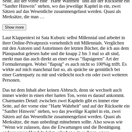
Seite, auf der vorne eine "Harte Wahrheit" und auf der Rückseite ein
"Sanfter Hinweis" stehen, wo das jeweilige Kapitel in ein, zwei
Sätzen auf das Wesentliche zusammengefasst werden. Quasi als
Merksätze, die man …
Show more
Laut Klappentext ist Sata Kuburic selbst Millennial und arbeitet in
ihrer Online-Privatpraxis vornehmlich mit Millennials. Verglichen
mit den Autoren und Autorinnen der letzten Bücher, die ich aus dem
Planquadrat gelesen habe und die knapp 2 bis 3 mal so alt sind,
merkt man das auch direkt an einer etwas "flapsigeren" Art der
Formulierungen. Wobei "flapsig" es auch nicht so 100%ig trifft. Es
wirkte auf mich manchmal fast so, als spräche sie gemütlich bei
einer Gartenparty zu mir und vielleicht noch ein oder zwei weiteren
Personen.
Das tut dem Inhalt aber keinen Abbruch, denn sie wechselt auch
immer wieder in einen eher harten Ton, wenn es darauf ankommt.
Charmantes Detail: zwischen zwei Kapiteln gibt es immer eine
Seite, auf der vorne eine "Harte Wahrheit" und auf der Rückseite ein
"Sanfter Hinweis" stehen, wo das jeweilige Kapitel in ein, zwei
Sätzen auf das Wesentliche zusammengefasst werden. Quasi als
Merksätze, die man unbedingt mitnehmen sollte. Also sowas wie
"Wenn wir zulassen, dass die Erwartungen und die Bestätigung