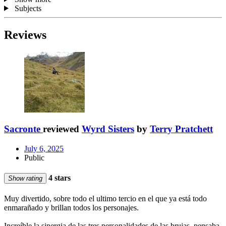
Subjects
Reviews
Sacronte
reviewed
Wyrd Sisters
by
Terry Pratchett
July 6, 2025
Public
4 stars
Show rating
Muy divertido, sobre todo el ultimo tercio en el que ya está todo
enmarañado y brillan todos los personajes.
Increíble la sinergia de las tres personalidades de las brujas, pensaba,