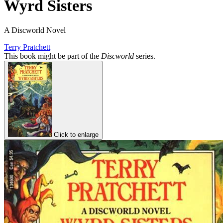
Wyrd Sisters
A Discworld Novel
Terry Pratchett
This book might be part of the
Discworld
series.
Click to enlarge