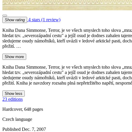
4 stars
(1 review)
Show rating
Kniha Dana Simmonse, Terror, je ve všech smyslech toho slova „mraziv
hledat tzv. „severozápadní cestu" a jejíž osud je dodnes zahalen ta
sledujeme osudy námořníků, kteří uvázli v ledové arktické pasti, dochá
přežití. …
Show more
Kniha Dana Simmonse, Terror, je ve všech smyslech toho slova „mraziv
hledat tzv. „severozápadní cestu" a jejíž osud je dodnes zahalen ta
sledujeme osudy námořníků, kteří uvázli v ledové arktické pasti, dochá
přežití. Kniha je navzdory rozsahu plná nepřetržitého napětí, nespo
Show less
23 editions
Hardcover, 648 pages
Czech language
Published Dec. 7, 2007