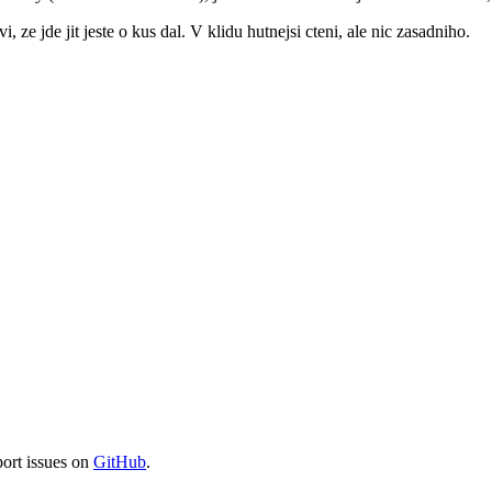
e jde jit jeste o kus dal. V klidu hutnejsi cteni, ale nic zasadniho.
port issues on
GitHub
.