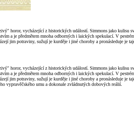
ý" horor, vycházející z historických událostí. Simmons jako kulisu sv
jemstvím a je předmětem mnoha odborných i laických spekulací. V pestr
zejí jim potraviny, sužují je kurděje i jiné choroby a pronásleduje je 
ý" horor, vycházející z historických událostí. Simmons jako kulisu sv
jemstvím a je předmětem mnoha odborných i laických spekulací. V pestr
zejí jim potraviny, sužují je kurděje i jiné choroby a pronásleduje je 
rného vypravěčského umu a dokonale zvládnutých dobových reálií.