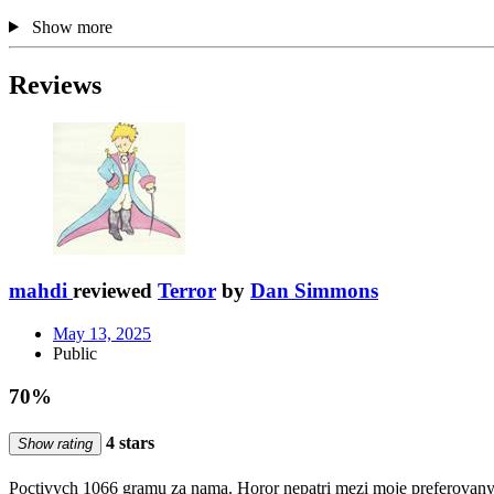
Show more
Reviews
mahdi
reviewed
Terror
by
Dan Simmons
May 13, 2025
Public
70%
4 stars
Show rating
Poctivych 1066 gramu za nama. Horor nepatri mezi moje preferovany za