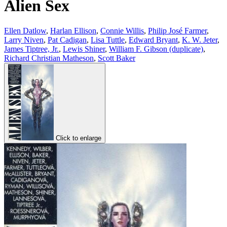
Alien Sex
Ellen Datlow
,
Harlan Ellison
,
Connie Willis
,
Philip José Farmer
,
Larry Niven
,
Pat Cadigan
,
Lisa Tuttle
,
Edward Bryant
,
K. W. Jeter
,
James Tiptree, Jr.
,
Lewis Shiner
,
William F. Gibson (duplicate)
,
Richard Christian Matheson
,
Scott Baker
Click to enlarge