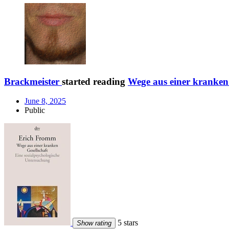
Brackmeister
started reading
Wege aus einer kranken 
June 8, 2025
Public
5 stars
Show rating