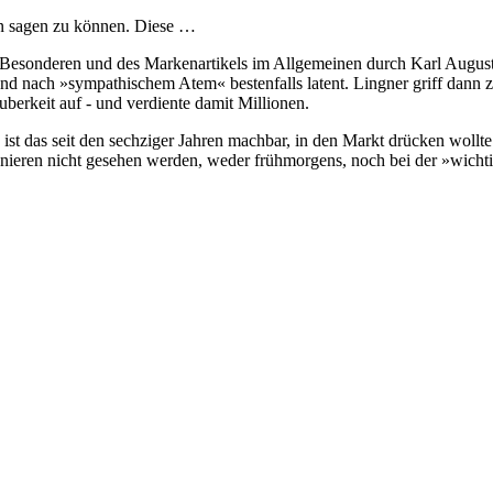
in sagen zu können. Diese …
im Besonderen und des Markenartikels im Allgemeinen durch Karl Augus
nd nach »sympathischem Atem« bestenfalls latent. Lingner griff dann 
erkeit auf - und verdiente damit Millionen.
ch ist das seit den sechziger Jahren machbar, in den Markt drücken wo
onieren nicht gesehen werden, weder frühmorgens, noch bei der »wicht