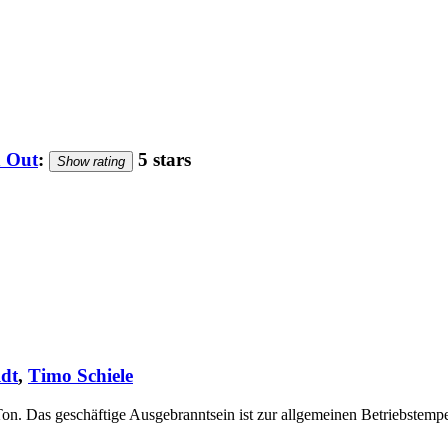
 Out
:
5 stars
Show rating
ldt
,
Timo Schiele
 Ton. Das geschäftige Ausgebranntsein ist zur allgemeinen Betriebstem