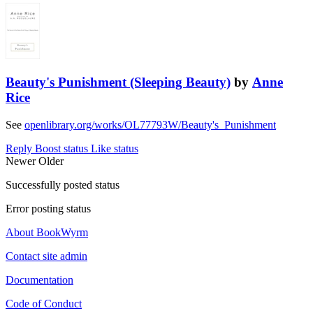
Beauty's Punishment (Sleeping Beauty)
by
Anne
Rice
See
openlibrary.org/works/OL77793W/Beauty's_Punishment
Reply
Boost status
Like status
Newer
Older
Successfully posted status
Error posting status
About BookWyrm
Contact site admin
Documentation
Code of Conduct