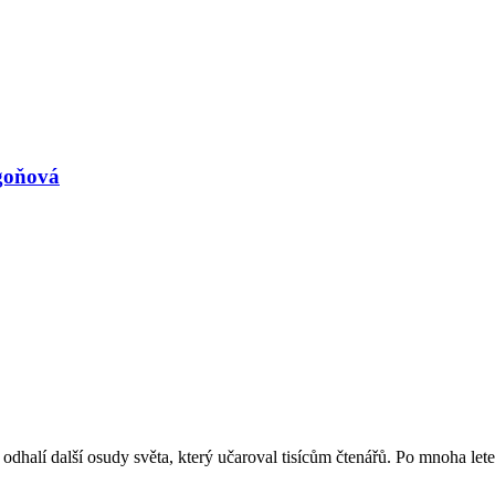
goňová
odhalí další osudy světa, který učaroval tisícům čtenářů. Po mnoha le