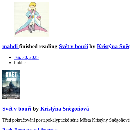
mahdi
finished reading
Svět v bouři
by
Kristýna Sně
Jan. 30, 2025
Public
Svět v bouři
by
Kristýna Sněgoňová
Třetí pokračování postapokalyptické série Města Kristýny Sněgoňové 
Reply
Boost status
Like status