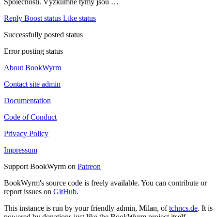
Společností. Výzkumné týmy jsou …
Reply
Boost status
Like status
Successfully posted status
Error posting status
About BookWyrm
Contact site admin
Documentation
Code of Conduct
Privacy Policy
Impressum
Support BookWyrm on
Patreon
BookWyrm's source code is freely available. You can contribute or
report issues on
GitHub
.
This instance is run by your friendly admin, Milan, of
tchncs.de
. It is
powered by donations just like the BookWyrm project itself.