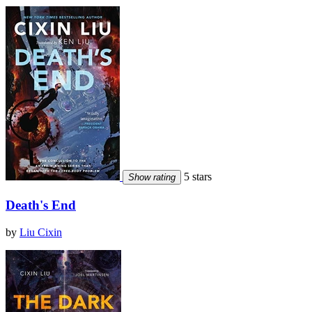
5 stars
Show rating
Death's End
by
Liu Cixin