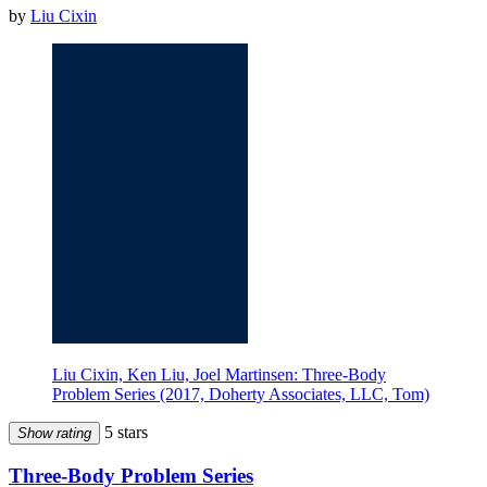
by
Liu Cixin
Liu Cixin, Ken Liu, Joel Martinsen: Three-Body
Problem Series (2017, Doherty Associates, LLC, Tom)
5 stars
Show rating
Three-Body Problem Series