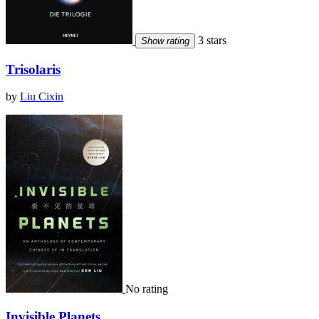
3 stars
Show rating
Trisolaris
by
Liu Cixin
No rating
Invisible Planets