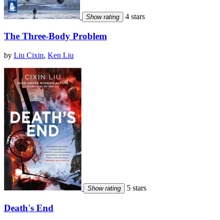
4 stars
Show rating
The Three‐Body Problem
by
Liu Cixin
,
Ken Liu
5 stars
Show rating
Death's End