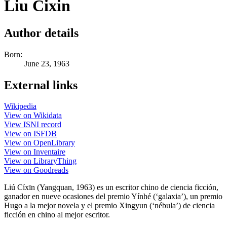
Liu Cixin
Author details
Born:
June 23, 1963
External links
Wikipedia
View on Wikidata
View ISNI record
View on ISFDB
View on OpenLibrary
View on Inventaire
View on LibraryThing
View on Goodreads
Liú Cíxīn (Yangquan, 1963) es un escritor chino de ciencia ficción,
ganador en nueve ocasiones del premio Yínhé (‘galaxia’), un premio
Hugo a la mejor novela y el premio Xingyun (‘nébula’) de ciencia
ficción en chino al mejor escritor.