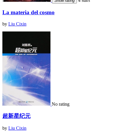
4 stars
Show rating
La materia del cosmo
by
Liu Cixin
No rating
超新星纪元
by
Liu Cixin