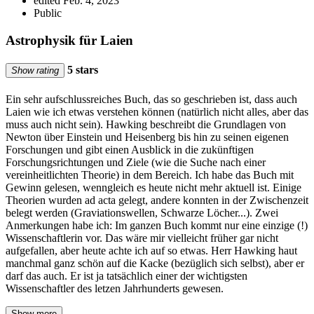
edited Feb. 4, 2023
Public
Astrophysik für Laien
5 stars
Show rating
Ein sehr aufschlussreiches Buch, das so geschrieben ist, dass auch
Laien wie ich etwas verstehen können (natürlich nicht alles, aber das
muss auch nicht sein). Hawking beschreibt die Grundlagen von
Newton über Einstein und Heisenberg bis hin zu seinen eigenen
Forschungen und gibt einen Ausblick in die zukünftigen
Forschungsrichtungen und Ziele (wie die Suche nach einer
vereinheitlichten Theorie) in dem Bereich. Ich habe das Buch mit
Gewinn gelesen, wenngleich es heute nicht mehr aktuell ist. Einige
Theorien wurden ad acta gelegt, andere konnten in der Zwischenzeit
belegt werden (Graviationswellen, Schwarze Löcher...). Zwei
Anmerkungen habe ich: Im ganzen Buch kommt nur eine einzige (!)
Wissenschaftlerin vor. Das wäre mir vielleicht früher gar nicht
aufgefallen, aber heute achte ich auf so etwas. Herr Hawking haut
manchmal ganz schön auf die Kacke (bezüglich sich selbst), aber er
darf das auch. Er ist ja tatsächlich einer der wichtigsten
Wissenschaftler des letzen Jahrhunderts gewesen.
Show more