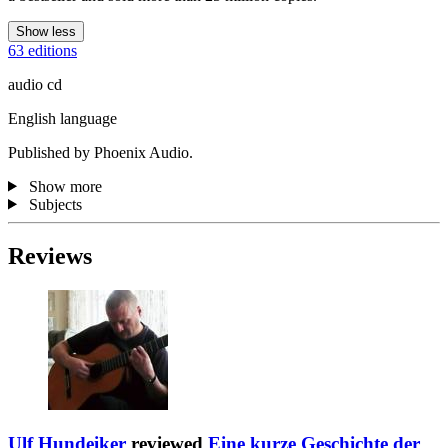
Show less
63 editions
audio cd
English language
Published by Phoenix Audio.
Show more
Subjects
Reviews
Ulf Hundeiker
reviewed
Eine kurze Geschichte der