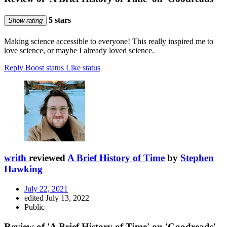
5 stars
Show rating
Making science accessible to everyone! This really inspired me to
love science, or maybe I already loved science.
Reply
Boost status
Like status
writh
reviewed
A Brief History of Time
by
Stephen
Hawking
July 22, 2021
edited July 13, 2022
Public
Review of 'A Brief History of Time' on 'Goodreads'