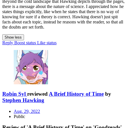
Beyond the cold landscape that Hawking depicts through the pages,
there is a message about the nature of science. I appreciated how he
states things explicitly, like when he states that there is no way of
knowing for sure if a theory is correct. Hawking doesn't just spit
facts about each topic, instead he reasons with the reader, so that all
the doubts are set forth.
Show less
Reply
Boost status
Like status
Robin Syl
reviewed
A Brief History of Time
by
Stephen Hawking
Aug. 29, 2022
Public
Review of 'A Brief History of Time' on 'Goodreads'