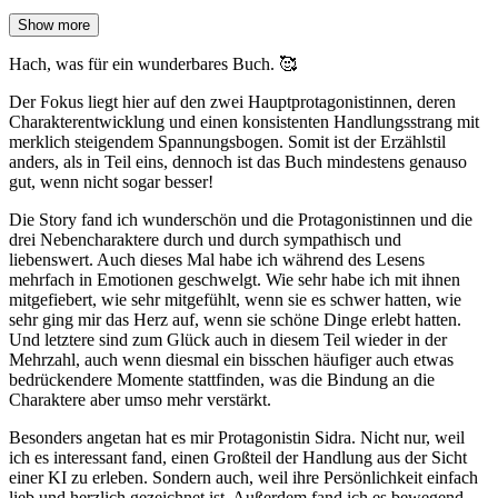
Show more
Hach, was für ein wunderbares Buch. 🥰
Der Fokus liegt hier auf den zwei Hauptprotagonistinnen, deren
Charakterentwicklung und einen konsistenten Handlungsstrang mit
merklich steigendem Spannungsbogen. Somit ist der Erzählstil
anders, als in Teil eins, dennoch ist das Buch mindestens genauso
gut, wenn nicht sogar besser!
Die Story fand ich wunderschön und die Protagonistinnen und die
drei Nebencharaktere durch und durch sympathisch und
liebenswert. Auch dieses Mal habe ich während des Lesens
mehrfach in Emotionen geschwelgt. Wie sehr habe ich mit ihnen
mitgefiebert, wie sehr mitgefühlt, wenn sie es schwer hatten, wie
sehr ging mir das Herz auf, wenn sie schöne Dinge erlebt hatten.
Und letztere sind zum Glück auch in diesem Teil wieder in der
Mehrzahl, auch wenn diesmal ein bisschen häufiger auch etwas
bedrückendere Momente stattfinden, was die Bindung an die
Charaktere aber umso mehr verstärkt.
Besonders angetan hat es mir Protagonistin Sidra. Nicht nur, weil
ich es interessant fand, einen Großteil der Handlung aus der Sicht
einer KI zu erleben. Sondern auch, weil ihre Persönlichkeit einfach
lieb und herzlich gezeichnet ist. Außerdem fand ich es bewegend,