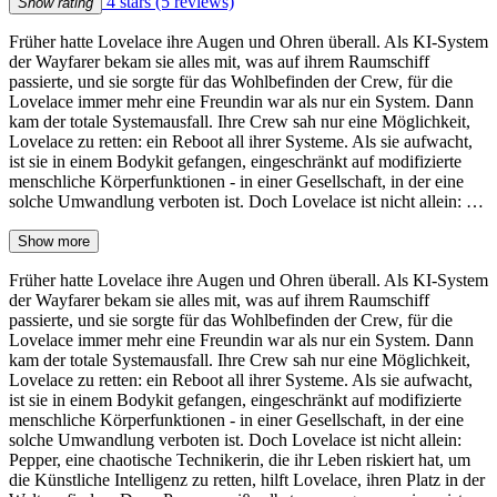
4 stars
(5 reviews)
Show rating
Früher hatte Lovelace ihre Augen und Ohren überall. Als KI-System
der Wayfarer bekam sie alles mit, was auf ihrem Raumschiff
passierte, und sie sorgte für das Wohlbefinden der Crew, für die
Lovelace immer mehr eine Freundin war als nur ein System. Dann
kam der totale Systemausfall. Ihre Crew sah nur eine Möglichkeit,
Lovelace zu retten: ein Reboot all ihrer Systeme. Als sie aufwacht,
ist sie in einem Bodykit gefangen, eingeschränkt auf modifizierte
menschliche Körperfunktionen - in einer Gesellschaft, in der eine
solche Umwandlung verboten ist. Doch Lovelace ist nicht allein: …
Show more
Früher hatte Lovelace ihre Augen und Ohren überall. Als KI-System
der Wayfarer bekam sie alles mit, was auf ihrem Raumschiff
passierte, und sie sorgte für das Wohlbefinden der Crew, für die
Lovelace immer mehr eine Freundin war als nur ein System. Dann
kam der totale Systemausfall. Ihre Crew sah nur eine Möglichkeit,
Lovelace zu retten: ein Reboot all ihrer Systeme. Als sie aufwacht,
ist sie in einem Bodykit gefangen, eingeschränkt auf modifizierte
menschliche Körperfunktionen - in einer Gesellschaft, in der eine
solche Umwandlung verboten ist. Doch Lovelace ist nicht allein:
Pepper, eine chaotische Technikerin, die ihr Leben riskiert hat, um
die Künstliche Intelligenz zu retten, hilft Lovelace, ihren Platz in der