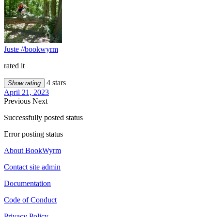
Juste //bookwyrm
rated it
4 stars
Show rating
April 21, 2023
Previous
Next
Successfully posted status
Error posting status
About BookWyrm
Contact site admin
Documentation
Code of Conduct
Privacy Policy