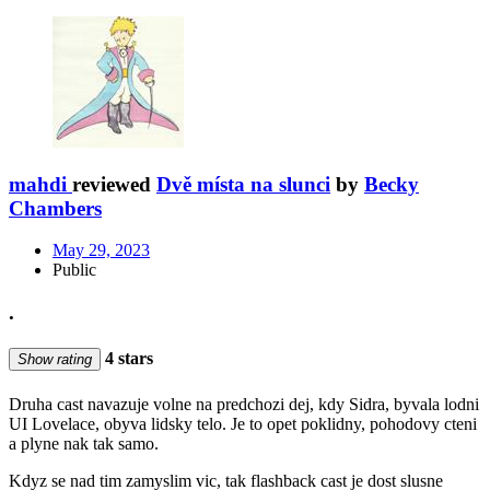
mahdi
reviewed
Dvě místa na slunci
by
Becky
Chambers
May 29, 2023
Public
.
4 stars
Show rating
Druha cast navazuje volne na predchozi dej, kdy Sidra, byvala lodni
UI Lovelace, obyva lidsky telo. Je to opet poklidny, pohodovy cteni
a plyne nak tak samo.
Kdyz se nad tim zamyslim vic, tak flashback cast je dost slusne