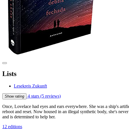
Lists
Lesekreis Zukunft
4 stars
(5 reviews)
Show rating
Once, Lovelace had eyes and ears everywhere. She was a ship's artif
reboot and reset. Now housed in an illegal synthetic body, she's never 
and is determined to help her.
12 editions