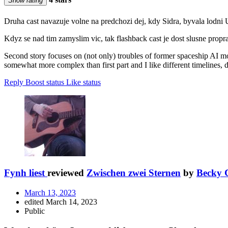
Show rating
Druha cast navazuje volne na predchozi dej, kdy Sidra, byvala lodni 
Kdyz se nad tim zamyslim vic, tak flashback cast je dost slusne propra
Second story focuses on (not only) troubles of former spaceship AI mov
somewhat more complex than first part and I like different timelines, de
Reply
Boost status
Like status
Fynh liest
reviewed
Zwischen zwei Sternen
by
Becky 
March 13, 2023
edited March 14, 2023
Public