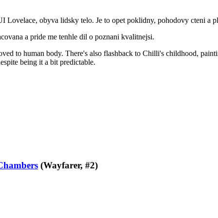
UI Lovelace, obyva lidsky telo. Je to opet poklidny, pohodovy cteni a 
covana a pride me tenhle dil o poznani kvalitnejsi.
ed to human body. There's also flashback to Chilli's childhood, painting
spite being it a bit predictable.
Chambers
(Wayfarer, #2)