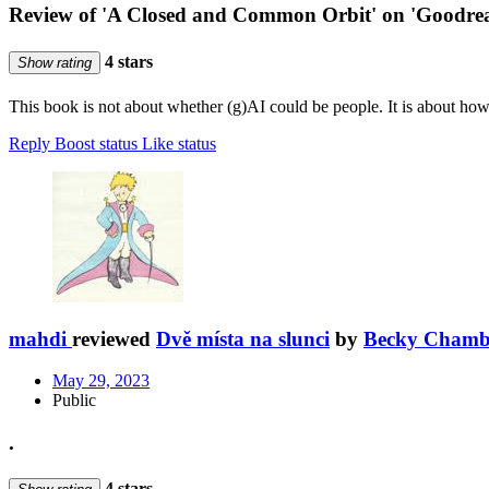
Review of 'A Closed and Common Orbit' on 'Goodre
4 stars
Show rating
This book is not about whether (g)AI could be people. It is about ho
Reply
Boost status
Like status
mahdi
reviewed
Dvě místa na slunci
by
Becky Chamb
May 29, 2023
Public
.
4 stars