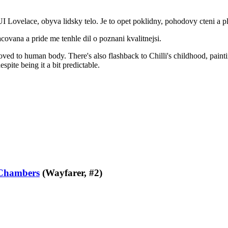
UI Lovelace, obyva lidsky telo. Je to opet poklidny, pohodovy cteni a 
covana a pride me tenhle dil o poznani kvalitnejsi.
ed to human body. There's also flashback to Chilli's childhood, painting
spite being it a bit predictable.
Chambers
(Wayfarer, #2)