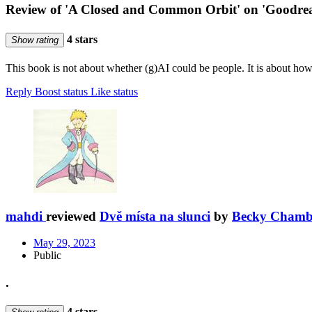
Review of 'A Closed and Common Orbit' on 'Goodre
4 stars
Show rating
This book is not about whether (g)AI could be people. It is about ho
Reply
Boost status
Like status
mahdi
reviewed
Dvě místa na slunci
by
Becky Chamb
May 29, 2023
Public
.
4 stars