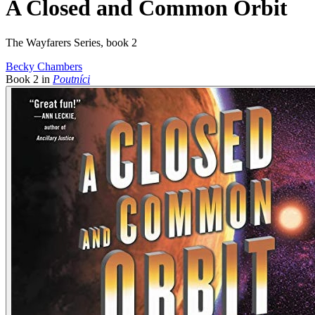
A Closed and Common Orbit
The Wayfarers Series, book 2
Becky Chambers
Book
2
in
Poutníci