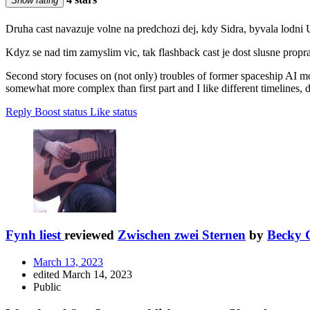
Show rating
Druha cast navazuje volne na predchozi dej, kdy Sidra, byvala lodni 
Kdyz se nad tim zamyslim vic, tak flashback cast je dost slusne propra
Second story focuses on (not only) troubles of former spaceship AI mov
somewhat more complex than first part and I like different timelines, de
Reply
Boost status
Like status
Fynh liest
reviewed
Zwischen zwei Sternen
by
Becky 
March 13, 2023
edited March 14, 2023
Public