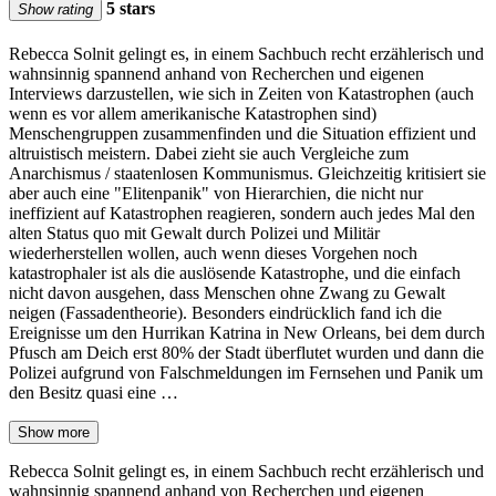
5 stars
Show rating
Rebecca Solnit gelingt es, in einem Sachbuch recht erzählerisch und
wahnsinnig spannend anhand von Recherchen und eigenen
Interviews darzustellen, wie sich in Zeiten von Katastrophen (auch
wenn es vor allem amerikanische Katastrophen sind)
Menschengruppen zusammenfinden und die Situation effizient und
altruistisch meistern. Dabei zieht sie auch Vergleiche zum
Anarchismus / staatenlosen Kommunismus. Gleichzeitig kritisiert sie
aber auch eine "Elitenpanik" von Hierarchien, die nicht nur
ineffizient auf Katastrophen reagieren, sondern auch jedes Mal den
alten Status quo mit Gewalt durch Polizei und Militär
wiederherstellen wollen, auch wenn dieses Vorgehen noch
katastrophaler ist als die auslösende Katastrophe, und die einfach
nicht davon ausgehen, dass Menschen ohne Zwang zu Gewalt
neigen (Fassadentheorie). Besonders eindrücklich fand ich die
Ereignisse um den Hurrikan Katrina in New Orleans, bei dem durch
Pfusch am Deich erst 80% der Stadt überflutet wurden und dann die
Polizei aufgrund von Falschmeldungen im Fernsehen und Panik um
den Besitz quasi eine …
Show more
Rebecca Solnit gelingt es, in einem Sachbuch recht erzählerisch und
wahnsinnig spannend anhand von Recherchen und eigenen