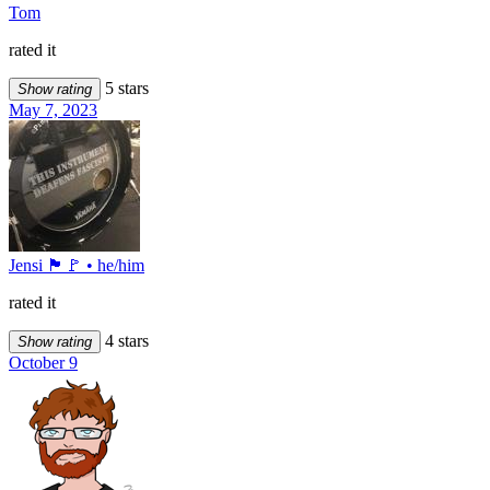
Tom
rated it
5 stars
Show rating
May 7, 2023
Jensi 🏴🚩 • he/him
rated it
4 stars
Show rating
October 9