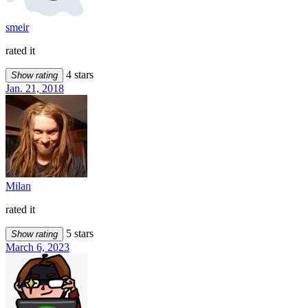
smeir
rated it
4 stars
Show rating
Jan. 21, 2018
Milan
rated it
5 stars
Show rating
March 6, 2023