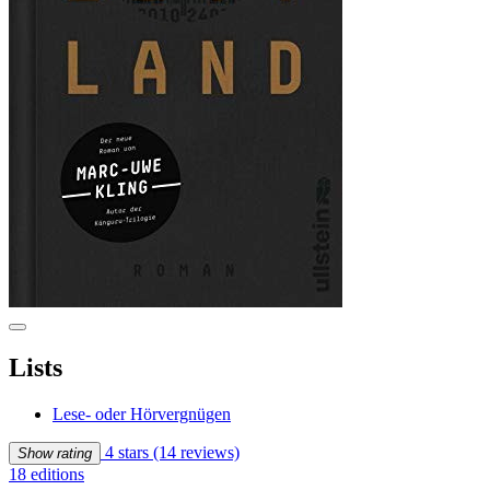
Lists
Lese- oder Hörvergnügen
4 stars
(14 reviews)
Show rating
18 editions