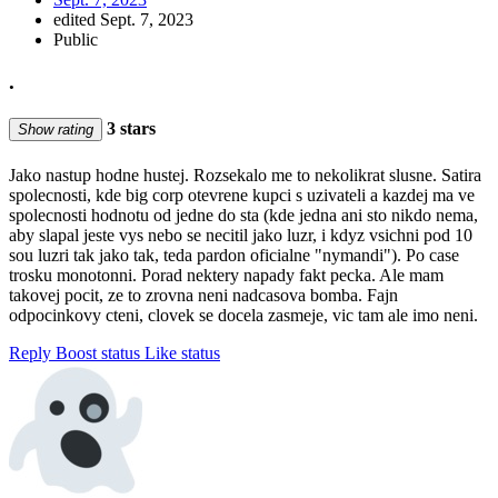
edited Sept. 7, 2023
Public
.
3 stars
Show rating
Jako nastup hodne hustej. Rozsekalo me to nekolikrat slusne. Satira
spolecnosti, kde big corp otevrene kupci s uzivateli a kazdej ma ve
spolecnosti hodnotu od jedne do sta (kde jedna ani sto nikdo nema,
aby slapal jeste vys nebo se necitil jako luzr, i kdyz vsichni pod 10
sou luzri tak jako tak, teda pardon oficialne "nymandi"). Po case
trosku monotonni. Porad nektery napady fakt pecka. Ale mam
takovej pocit, ze to zrovna neni nadcasova bomba. Fajn
odpocinkovy cteni, clovek se docela zasmeje, vic tam ale imo neni.
Reply
Boost status
Like status