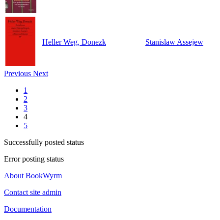
Heller Weg, Donezk
Stanislaw Assejew
Previous
Next
1
2
3
4
5
Successfully posted status
Error posting status
About BookWyrm
Contact site admin
Documentation