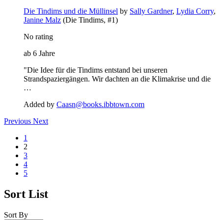
Die Tindims und die Müllinsel
by
Sally Gardner
,
Lydia Corry
,
Janine Malz
(Die Tindims, #1)
No rating
ab 6 Jahre
"Die Idee für die Tindims entstand bei unseren
Strandspaziergängen. Wir dachten an die Klimakrise und die
…
Added by
Caasn@books.ibbtown.com
Previous
Next
1
2
3
4
5
Sort List
Sort By