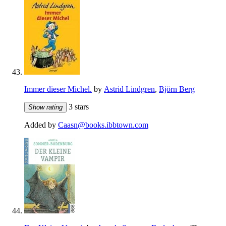
Immer dieser Michel.
by
Astrid Lindgren
,
Björn Berg
3 stars
Show rating
Added by
Caasn@books.ibbtown.com