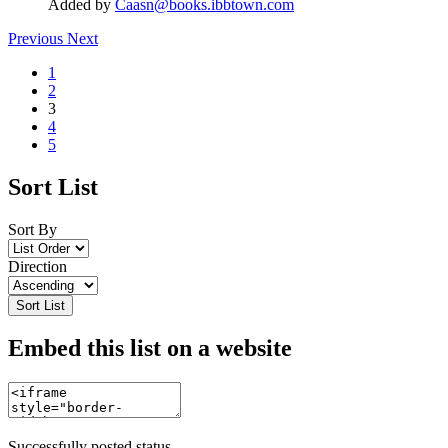
Added by
Caasn@books.ibbtown.com
Previous
Next
1
2
3
4
5
Sort List
Sort By
Direction
Sort List
Embed this list on a website
Successfully posted status