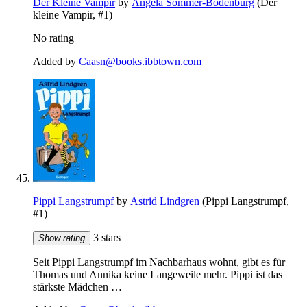
Der Kleine Vampir
by
Angela Sommer-Bodenburg
(Der
kleine Vampir, #1)
No rating
Added by
Caasn@books.ibbtown.com
Pippi Langstrumpf
by
Astrid Lindgren
(Pippi Langstrumpf,
#1)
3 stars
Show rating
Seit Pippi Langstrumpf im Nachbarhaus wohnt, gibt es für
Thomas und Annika keine Langeweile mehr. Pippi ist das
stärkste Mädchen …