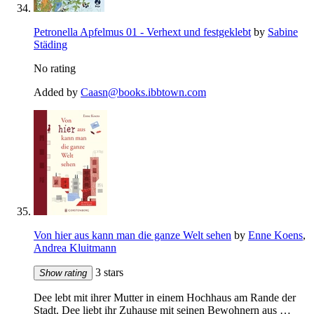
Petronella Apfelmus 01 - Verhext und festgeklebt
by
Sabine
Städing
No rating
Added by
Caasn@books.ibbtown.com
Von hier aus kann man die ganze Welt sehen
by
Enne Koens
,
Andrea Kluitmann
3 stars
Show rating
Dee lebt mit ihrer Mutter in einem Hochhaus am Rande der
Stadt. Dee liebt ihr Zuhause mit seinen Bewohnern aus …