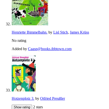
Henriette Bimmelbahn.
by
Lisl Stich
,
James Krüss
No rating
Added by
Caasn@books.ibbtown.com
Hotzenplotz 3.
by
Otfried Preußler
2 stars
Show rating