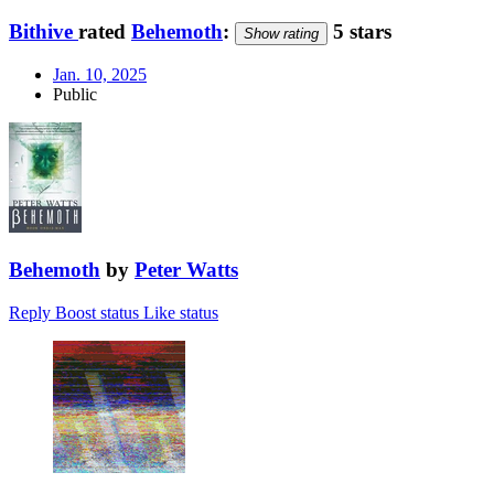
Bithive
rated
Behemoth
:
5 stars
Show rating
Jan. 10, 2025
Public
Behemoth
by
Peter Watts
Reply
Boost status
Like status